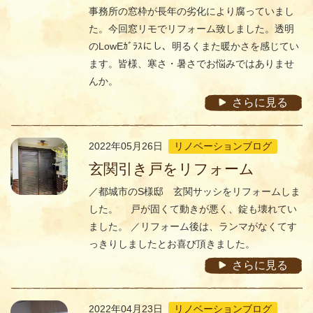
事務所の窓枠が長年の劣化により腐っていまし
た。今回窓リモでリフォーム致しました。透明
のLowEｶﾞﾗｽにし、明るくまた暖かさを感じてい
ます。皆様、寒さ・暑さでお悩みではありませ
んか。
さらに見る
2022年05月26日
リノベーションブログ
玄関引き戸をリフォーム
／都城市のS様邸 玄関サッシをリフォームしま
した。 戸が固くて動きが悪く、錠も壊れてい
ました。 ／リフォーム後は、ランマがなくてす
っきりしましたとお喜び頂きました。
さらに見る
2022年04月23日
リノベーションブログ