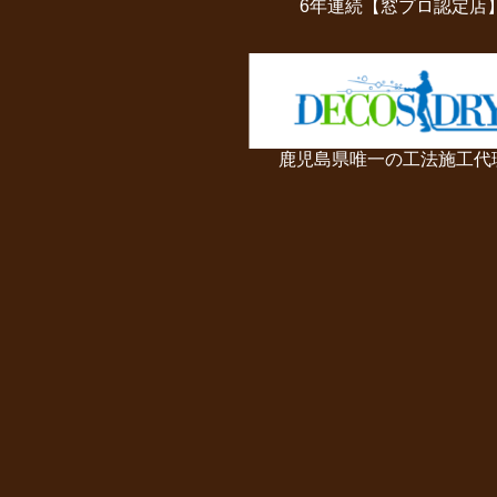
6年連続【窓プロ認定店
鹿児島県唯一の工法施工代