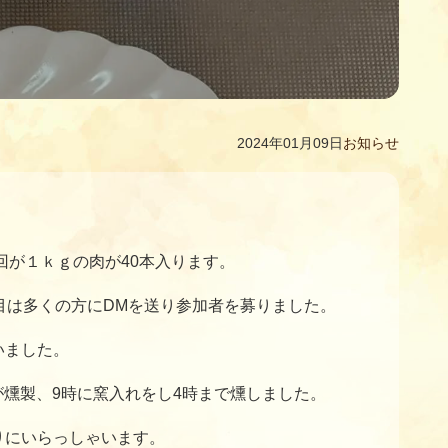
2024年01月09日
お知らせ
回が１ｋｇの肉が40本入ります。
目は多くの方にDMを送り参加者を募りました。
いました。
日が燻製、9時に窯入れをし4時まで燻しました。
りにいらっしゃいます。